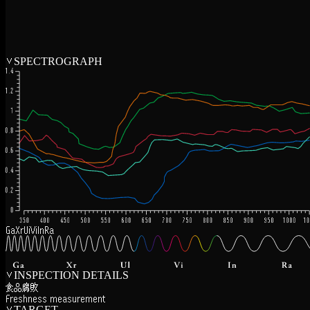
∨
SPECTROGRAPH
Ga
Xr
Ui
Vi
In
Ra
∨
INSPECTION DETAILS
食品腐敗
Freshness measurement
∨
TARGET