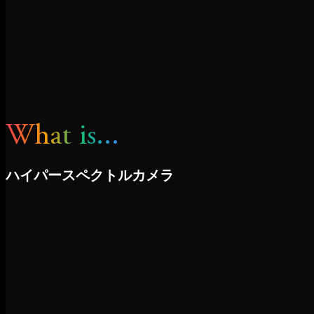
W
h
a
t
i
s
.
.
.
ハ
イ
パ
ー
ス
ペ
ク
ト
ル
カ
メ
ラ